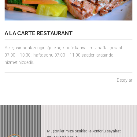
A LA CARTE RESTAURANT
A
Sizi şaşırtacak zenginliği ile açık büfe kahvaltımız hafta içi saat
Si
07:00 – 10:30 ; haftasonu 07:00 – 11:00 saatleri arasında
07
hizmetinizdedir.
hi
lar
Detaylar
Müşterilerimize bisiklet ile konforlu seyahat