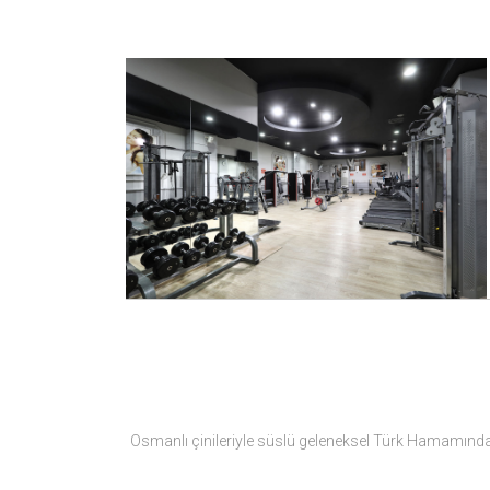
Osmanlı çinileriyle süslü geleneksel Türk Hamamında y