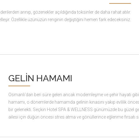
derilerden arınıp, gözenekler açıldığında toksinler de daha rahat atılır.
leşir. Özellikle üzünüzün renginin değiştiğini hemen fark edeceksiniz.
GELİN HAMAMI
Osmanlı’dan beri süre gelen ancak modernleşme ve şehir hayatı gibi 
hamamı, o dönemlerde hamamda gelinin kınasını yakıp evlilik öncesi s
bir gelenekti. Seçkin Hotel SPA & WELLNESS günümüzde bu güzel gele
ailesi için düğün öncesi stres atma ve gönüllerince eğlenme fırsatı 