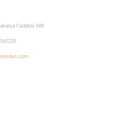
 sakarya Caddesi 348
2760233
elseckin.com