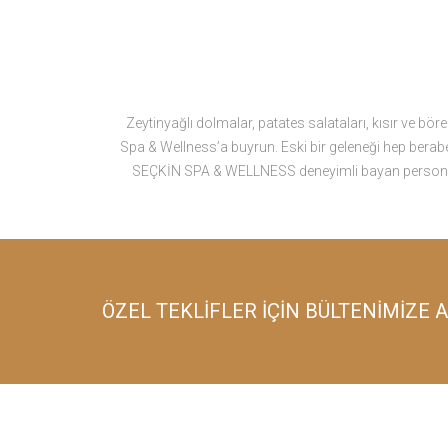
Zeytinyağlı dolmalar, patates salataları, kısır ve bö
Spa & Wellness’a buyrun. Eski bir geleneği hep berab
SEÇKİN SPA & WELLNESS deneyimli bayan personeli hi
ÖZEL TEKLİFLER İÇİN BÜLTENİMİZE 