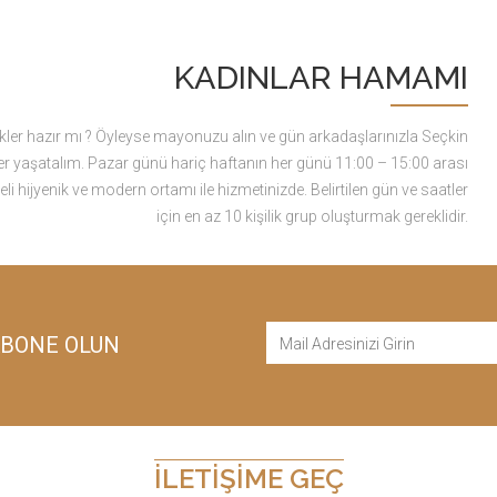
KADINLAR HAMAMI
rekler hazır mı ? Öyleyse mayonuzu alın ve gün arkadaşlarınızla Seçkin
er yaşatalım. Pazar günü hariç haftanın her günü 11:00 – 15:00 arası
jyenik ve modern ortamı ile hizmetinizde. Belirtilen gün ve saatler
için en az 10 kişilik grup oluşturmak gereklidir.
ABONE OLUN
İLETIŞIME GEÇ