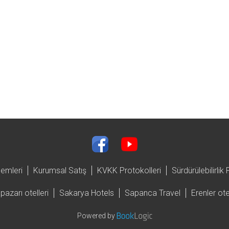
lemleri
Kurumsal Satış
KVKK Protokolleri
Sürdürülebilirlik
pazarı otelleri
Sakarya Hotels
Sapanca Travel
Erenler ote
Powered by