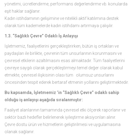
yönetimi, ücretlendirme, performans değerlendirme vb. konularda
eşit haklar sağlanır.
Kadın istihdamının gelişimine ve nitelikli aktif katılımına destek
olarak tüm kademelerde kadın istihdamı artırmaya çalışılır.
1.3. “Sağlıklı Çevre” Odaklı İş Anlayışı
İşletmemiz, faaliyetlerini gerçekleştirirken, bütün iş ortakları ve
paydaşları ile birlikte, çevrenin tüm unsurlarının korunmasını ve
çevresel etkilerin azaltılmasını esas almaktadır. Tüm faaliyetlerini
çevreye saygılı olarak gerçekleştirmeyi temel değer olarak kabul
etmekte, çevresel ilişkisinin olası tüm olumsuz unsurlarını
öncesinden tespit ederek bertaraf etmenin yollarını geliştirmektedir.
Bu kapsamda, İşletmemiz ’in “Sağlıklı Çevre” odaklı sahip
olduğu iş anlayışı aşağıda sıralanmıştır:
Faaliyet alanlarının tamamında çevresel etki ölçerek raporlanır ve
sektör bazlı hedefler belirlenerek iyileştirme aksiyonları alınır.
Çevre dostu ürün ve hizmetlerin geliştirilmesi ve uygulamasına
olanak sağlanır.