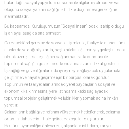
bulunduğu sosyal yapıyı tüm unsurları ile algılamış olması ve var
oluşunu sosyal yapının sağlığı ile birlikte düşünmesi gerektiğine
inanmaktadır.
Bu kapsamda, Kuruluşumuzun “Sosyal İnsan” odaklı sahip olduğu
iş anlayışı aşağıda sıralanmıştır:
Gerek sektörel gerekse de sosyal girişimler ile, faaliyette olunan tüm
alanlarda ve coğrafyalarda, başta nitelikli eğitimin yaygınlaştırılması
olmak üzere, fırsat eşitliğinin sağlanması ve korunması ile
toplumsal sağlığın gözetilmesi konularına azami dikkat gösterilir.
İş sağlığı ve güvenliği alanında iyileşmeyi sağlayacak uygulamalar
geliştirme ve hayata geçirme işin bir parçası olarak görülür.
Toplumun ve faaliyet alanlarındaki yerel paydaşların sosyal ve
ekonomik kalkınmasına, yerel istihdama katkı sağlayacak
toplumsal projeler geliştirmek ve işbirlikleri yapmak adına imkân
yaratılır.
Çalışanların bağlılığı ve refahını yükseltmek hedeflenerek, çalışma
ortamını daha verimli hale getirecek koşullar oluşturulur.
Her türlü ayrımcılığın önlenerek, çalışanlara istihdam, kariyer