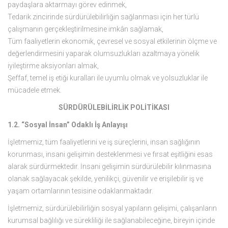
paydaşlara aktarmayı görev edinmek,
Tedarik zincirinde sürdürülebilirliğin sağlanması için her türlü
çalışmanın gerçekleştirilmesine imkân sağlamak,
Tüm faaliyetlerin ekonomik, çevresel ve sosyal etkilerinin ölçme ve
değerlendirmesini yaparak olumsuzlukları azaltmaya yönelik
iyileştirme aksiyonları almak,
Şeffaf, temel iş etiği kuralları ile uyumlu olmak ve yolsuzluklar ile
mücadele etmek.
SÜRDÜRÜLEBİLİRLİK POLİTİKASI
1.2. “Sosyal İnsan” Odaklı İş Anlayışı
İşletmemiz, tüm faaliyetlerini ve iş süreçlerini, insan sağlığının
korunması, insani gelişimin desteklenmesi ve fırsat eşitliğini esas
alarak sürdürmektedir. İnsani gelişimin sürdürülebilir kılınmasına
olanak sağlayacak şekilde, yenilikçi, güvenilir ve erişilebilir iş ve
yaşam ortamlarının tesisine odaklanmaktadır.
İşletmemiz, sürdürülebilirliğin sosyal yapıların gelişimi, çalışanların
kurumsal bağlılığı ve sürekliliği ile sağlanabileceğine, bireyin içinde