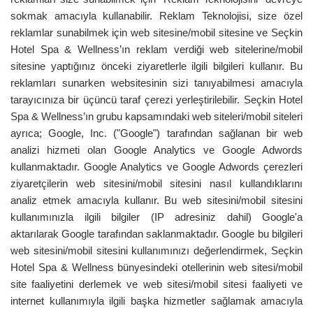
sokmak amacıyla kullanabilir. Reklam Teknolojisi, size özel
reklamlar sunabilmek için web sitesine/mobil sitesine ve Seçkin
Hotel Spa & Wellness’ın reklam verdiği web sitelerine/mobil
sitesine yaptığınız önceki ziyaretlerle ilgili bilgileri kullanır. Bu
reklamları sunarken websitesinin sizi tanıyabilmesi amacıyla
tarayıcınıza bir üçüncü taraf çerezi yerleştirilebilir. Seçkin Hotel
Spa & Wellness’ın grubu kapsamındaki web siteleri/mobil siteleri
ayrıca; Google, Inc. ("Google") tarafından sağlanan bir web
analizi hizmeti olan Google Analytics ve Google Adwords
kullanmaktadır. Google Analytics ve Google Adwords çerezleri
ziyaretçilerin web sitesini/mobil sitesini nasıl kullandıklarını
analiz etmek amacıyla kullanır. Bu web sitesini/mobil sitesini
kullanımınızla ilgili bilgiler (IP adresiniz dahil) Google'a
aktarılarak Google tarafından saklanmaktadır. Google bu bilgileri
web sitesini/mobil sitesini kullanımınızı değerlendirmek, Seçkin
Hotel Spa & Wellness bünyesindeki otellerinin web sitesi/mobil
site faaliyetini derlemek ve web sitesi/mobil sitesi faaliyeti ve
internet kullanımıyla ilgili başka hizmetler sağlamak amacıyla