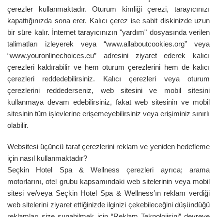
çerezler kullanmaktadır. Oturum kimliği çerezi, tarayıcınızı
kapattığınızda sona erer. Kalıcı çerez ise sabit diskinizde uzun
bir süre kalır. İnternet tarayıcınızın "yardım" dosyasında verilen
talimatları izleyerek veya “www.allaboutcookies.org” veya
“www.youronlinechoices.eu” adresini ziyaret ederek kalıcı
çerezleri kaldırabilir ve hem oturum çerezlerini hem de kalıcı
çerezleri reddedebilirsiniz. Kalıcı çerezleri veya oturum
çerezlerini reddederseniz, web sitesini ve mobil sitesini
kullanmaya devam edebilirsiniz, fakat web sitesinin ve mobil
sitesinin tüm işlevlerine erişemeyebilirsiniz veya erişiminiz sınırlı
olabilir.
Websitesi üçüncü taraf çerezlerini reklam ve yeniden hedefleme
için nasıl kullanmaktadır?
Seçkin Hotel Spa & Wellness çerezleri ayrıca; arama
motorlarını, otel grubu kapsamındaki web sitelerinin veya mobil
sitesi ve/veya Seçkin Hotel Spa & Wellness’ın reklam verdiği
web sitelerini ziyaret ettiğinizde ilginizi çekebileceğini düşündüğü
reklamları size sunabilmek için “Reklam Teknolojisini” devreye